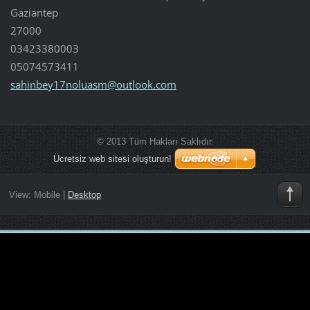
Gaziantep
27000
03423380003
05074573411
sahinbey
17noluas
m@outloo
k.com
© 2013 Tüm Hakları Saklıdır.
Ücretsiz web sitesi oluşturun!
View:
Mobile
|
Desktop